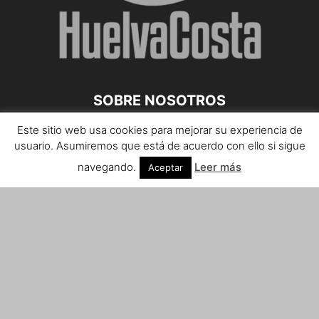
SOBRE NOSOTROS
Este sitio web usa cookies para mejorar su experiencia de
Teléfono de contacto: 959 807 059
usuario. Asumiremos que está de acuerdo con ello si sigue
¡Anúnciate!
navegando.
Leer más
Aceptar
Envíanos tus notas de prensa a:
prensa@huelvacosta.com
Contáctenos:
info@huelvacosta.com
SÍGUENOS