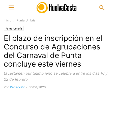
Inicio
Punta Umbría
Punta Umbría
El plazo de inscripción en el
Concurso de Agrupaciones
del Carnaval de Punta
concluye este viernes
El certamen puntaumbrieño se celebrará entre los días 16 y
22 de febrero
Por
Redacción
-
30/01/2020