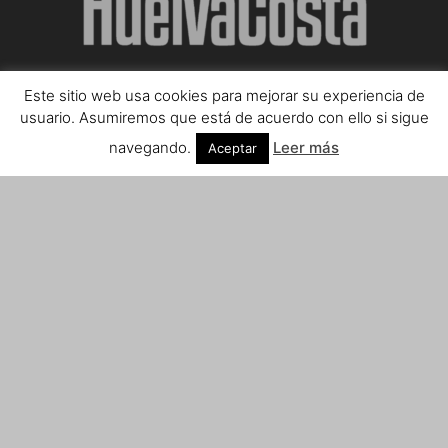
Este sitio web usa cookies para mejorar su experiencia de
SOBRE NOSOTROS
usuario. Asumiremos que está de acuerdo con ello si sigue
navegando.
Leer más
Aceptar
Teléfono de contacto: 959 807 059
¡Anúnciate!
Envíanos tus notas de prensa a:
prensa@huelvacosta.com
Contáctenos:
info@huelvacosta.com
SÍGUENOS