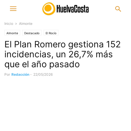
Inicio
Almonte
Almonte
Destacado
El Rocío
El Plan Romero gestiona 152
incidencias, un 26,7% más
que el año pasado
Por
Redacción
-
22/05/2026