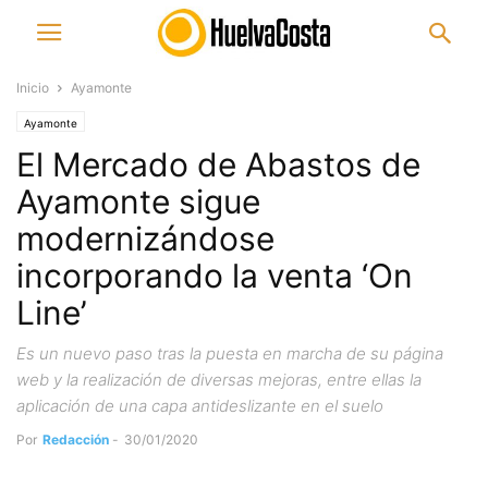
Inicio
Ayamonte
Ayamonte
El Mercado de Abastos de
Ayamonte sigue
modernizándose
incorporando la venta ‘On
Line’
Es un nuevo paso tras la puesta en marcha de su página
web y la realización de diversas mejoras, entre ellas la
aplicación de una capa antideslizante en el suelo
Por
Redacción
-
30/01/2020