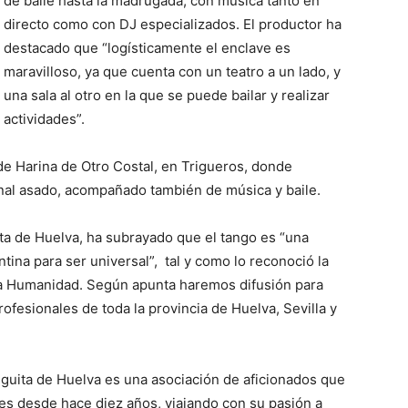
de baile hasta la madrugada, con música tanto en
directo como con DJ especializados. El productor ha
destacado que “logísticamente el enclave es
maravilloso, ya que cuenta con un teatro a un lado, y
una sala al otro en la que se puede bailar y realizar
actividades”.
 de Harina de Otro Costal, en Trigueros, donde
onal asado, acompañado también de música y baile.
ita de Huelva, ha subrayado que el tango es “una
tina para ser universal”, tal y como lo reconoció la
a Humanidad. Según apunta haremos difusión para
ofesionales de toda la provincia de Huelva, Sevilla y
guita de Huelva es una asociación de aficionados que
res desde hace diez años, viajando con su pasión a