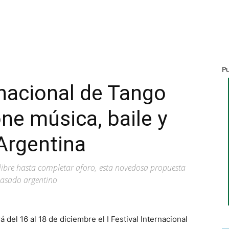
P
ernacional de Tango
ne música, baile y
Argentina
libre hasta completar aforo, esta novedosa propuesta
 asado argentino
del 16 al 18 de diciembre el I Festival Internacional