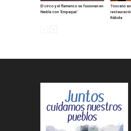
El circo y el flamenco se fusionan en
Toscano anun
Niebla con ‘Empaque’
restauració
Rábida