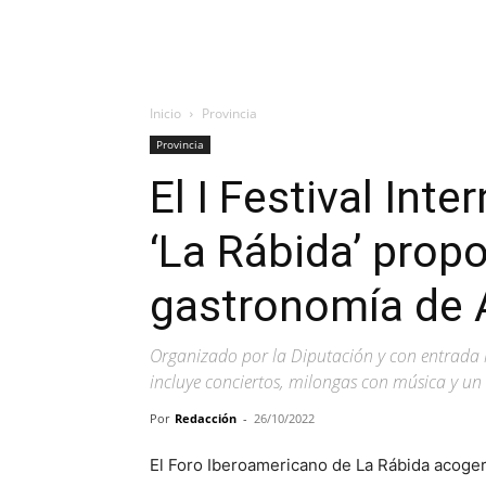
Inicio
Provincia
Provincia
El I Festival Int
‘La Rábida’ propo
gastronomía de 
Organizado por la Diputación y con entrada 
incluye conciertos, milongas con música y un
Por
Redacción
-
26/10/2022
El Foro Iberoamericano de La Rábida acogerá 