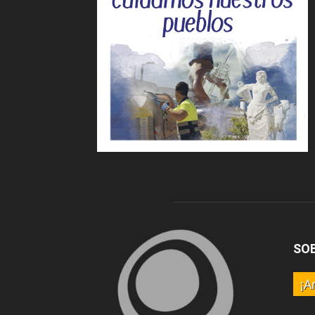
SO
¡A