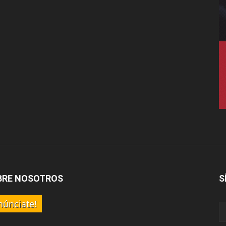
BRE NOSOTROS
S
núnciate!