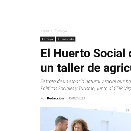
Inicio
Cartaya
Cartaya
El Rompido
El Huerto Social
un taller de agri
Se trata de un espacio natural y social que h
Políticas Sociales y Turismo, junto al CEIP ‘Vi
Por
Redacción
-
15/02/2023