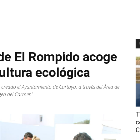
 de El Rompido acoge
cultura ecológica
a creado el Ayuntamiento de Cartaya, a través del Área de
rgen del Carmen’
T
c
C