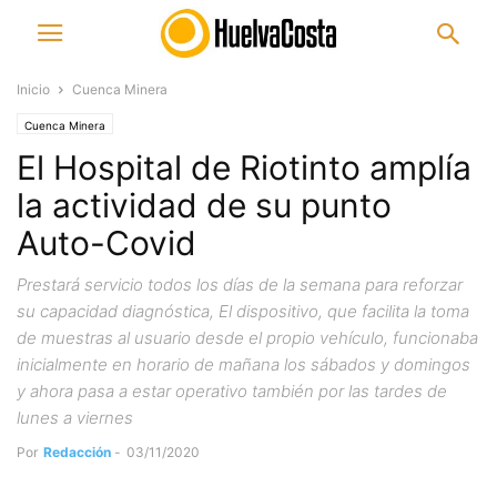
Inicio
Cuenca Minera
Cuenca Minera
El Hospital de Riotinto amplía
la actividad de su punto
Auto-Covid
Prestará servicio todos los días de la semana para reforzar
su capacidad diagnóstica, El dispositivo, que facilita la toma
de muestras al usuario desde el propio vehículo, funcionaba
inicialmente en horario de mañana los sábados y domingos
y ahora pasa a estar operativo también por las tardes de
lunes a viernes
Por
Redacción
-
03/11/2020