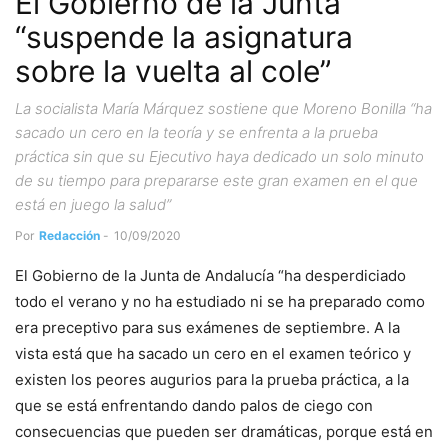
El Gobierno de la Junta
“suspende la asignatura
sobre la vuelta al cole”
La socialista María Márquez sostiene que Moreno Bonilla “ha
sacado un cero en la teoría y se enfrenta a la prueba
práctica sin que su Ejecutivo haya dedicado un solo minuto
de su tiempo para prepararse este gran examen en el que
está en juego la salud”
Por
Redacción
-
10/09/2020
El Gobierno de la Junta de Andalucía “ha desperdiciado
todo el verano y no ha estudiado ni se ha preparado como
era preceptivo para sus exámenes de septiembre. A la
vista está que ha sacado un cero en el examen teórico y
existen los peores augurios para la prueba práctica, a la
que se está enfrentando dando palos de ciego con
consecuencias que pueden ser dramáticas, porque está en