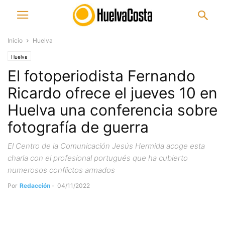
Inicio
Huelva
Huelva
El fotoperiodista Fernando
Ricardo ofrece el jueves 10 en
Huelva una conferencia sobre
fotografía de guerra
El Centro de la Comunicación Jesús Hermida acoge esta
charla con el profesional portugués que ha cubierto
numerosos conflictos armados
Por
Redacción
-
04/11/2022