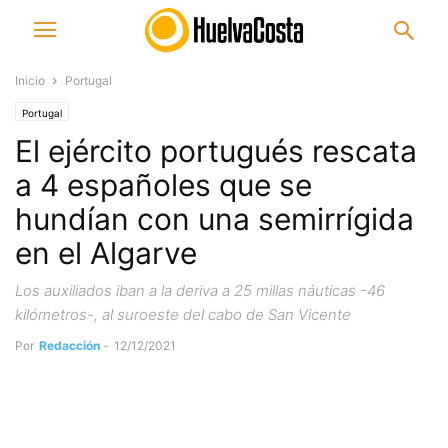
Inicio
Portugal
Portugal
El ejército portugués rescata
a 4 españoles que se
hundían con una semirrígida
en el Algarve
Los auxiliados iban a la deriva a 25 millas náuticas -46
kilómetros-, al suroeste del cabo de San Vicente
Por
Redacción
-
12/12/2021