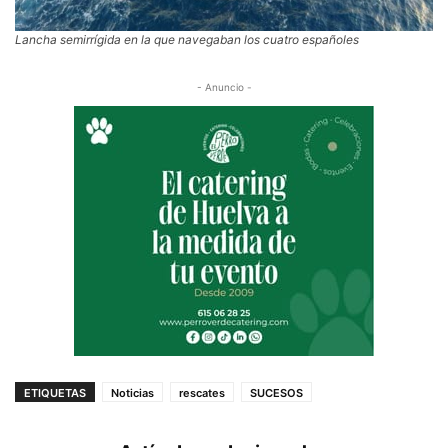
Lancha semirrígida en la que navegaban los cuatro españoles
- Anuncio -
ETIQUETAS
Noticias
rescates
SUCESOS