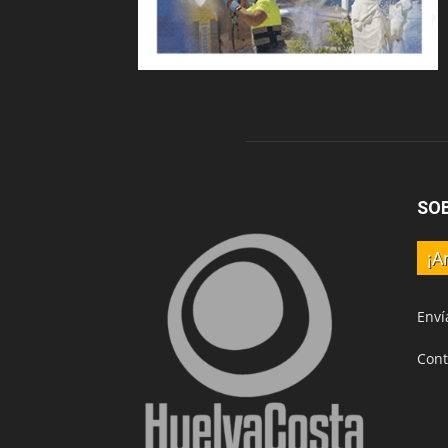
SO
¡A
Enví
Cont