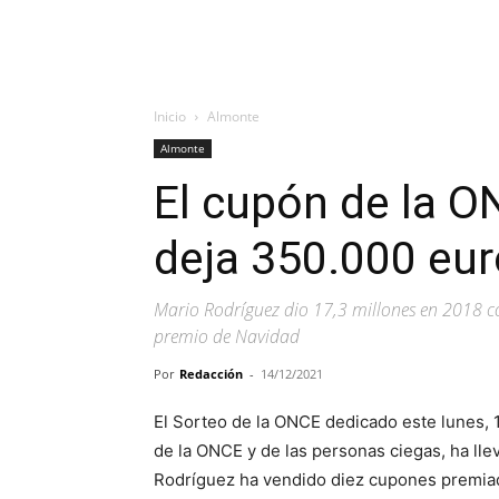
Inicio
Almonte
Almonte
El cupón de la O
deja 350.000 eu
Mario Rodríguez dio 17,3 millones en 2018 co
premio de Navidad
Por
Redacción
-
14/12/2021
El Sorteo de la ONCE dedicado este lunes, 1
de la ONCE y de las personas ciegas, ha ll
Rodríguez ha vendido diez cupones premiad