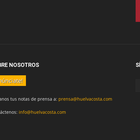
BRE NOSOTROS
S
núnciate!
anos tus notas de prensa a:
prensa@huelvacosta.com
áctenos:
info@huelvacosta.com