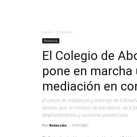
Inicio
Provincia
Provincia
El Colegio de A
pone en marcha u
mediación en con
El centro de mediacion y arbitraje de ICAHuel
servicio que, en tiempos de pandemia, va a fac
desplazamientos y reuniones presenciales
Por
Redacción
-
21/01/2021