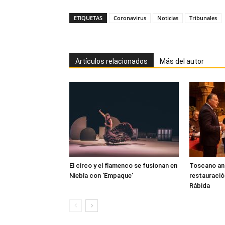
ETIQUETAS
Coronavirus
Noticias
Tribunales
Artículos relacionados
Más del autor
El circo y el flamenco se fusionan en
Toscano anun
Niebla con ‘Empaque’
restauració
Rábida