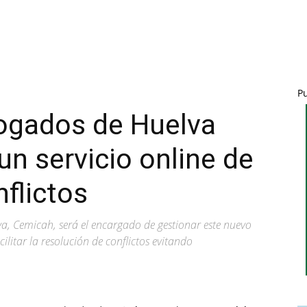
P
bogados de Huelva
n servicio online de
flictos
va, Cemicah, será el encargado de gestionar este nuevo
ilitar la resolución de conflictos evitando