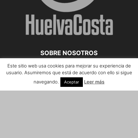
SOBRE NOSOTROS
Este sitio web usa cookies para mejorar su experiencia de
Teléfono de contacto: 959 807 059
usuario. Asumiremos que está de acuerdo con ello si sigue
¡Anúnciate!
navegando.
Leer más
Aceptar
Envíanos tus notas de prensa a:
prensa@huelvacosta.com
Contáctenos:
info@huelvacosta.com
SÍGUENOS