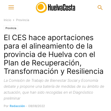
Inicio
Provincia
Provincia
El CES hace aportaciones
para el alineamiento de la
provincia de Huelva con el
Plan de Recuperación,
Transformación y Resiliencia
La Comisión de Trabajo de Bienestar Social y Economía
debate y propone una batería de medidas de su ámbito de
actuación, que han sido recogidas en el Diagnóstico
preliminar
Por
Redacción
-
08/08/2022