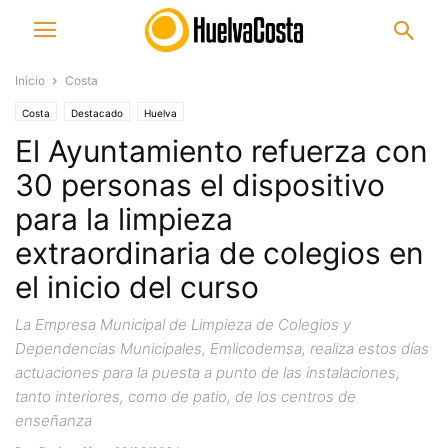
Inicio
Costa
Costa
Destacado
Huelva
El Ayuntamiento refuerza con
30 personas el dispositivo
para la limpieza
extraordinaria de colegios en
el inicio del curso
La Empresa Municipal de Limpieza de Colegios y
Dependencias Municipales, Emlicodemsa, realiza estos días
actuaciones para la puesta a punto de las instalaciones,
tanto interiores, como de patio, de los centros de
enseñanza