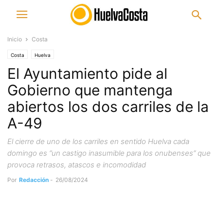
Inicio
Costa
Costa
Huelva
El Ayuntamiento pide al
Gobierno que mantenga
abiertos los dos carriles de la
A-49
El cierre de uno de los carriles en sentido Huelva cada
domingo es “un castigo inasumible para los onubenses” que
provoca retrasos, atascos e incomodidad
Por
Redacción
-
26/08/2024