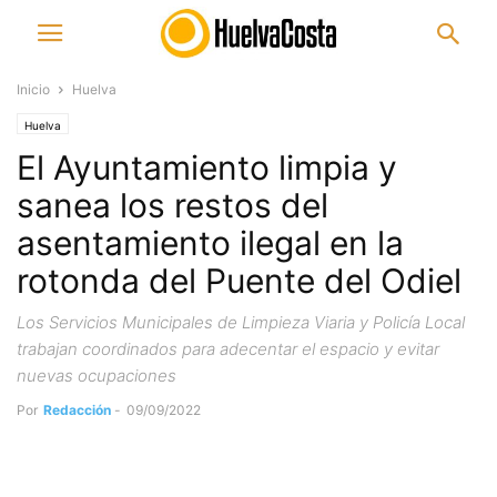
Inicio
Huelva
Huelva
El Ayuntamiento limpia y
sanea los restos del
asentamiento ilegal en la
rotonda del Puente del Odiel
Los Servicios Municipales de Limpieza Viaria y Policía Local
trabajan coordinados para adecentar el espacio y evitar
nuevas ocupaciones
Por
Redacción
-
09/09/2022