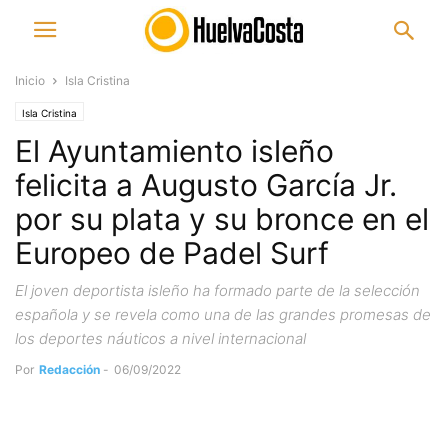
Inicio
Isla Cristina
Isla Cristina
El Ayuntamiento isleño
felicita a Augusto García Jr.
por su plata y su bronce en el
Europeo de Padel Surf
El joven deportista isleño ha formado parte de la selección
española y se revela como una de las grandes promesas de
los deportes náuticos a nivel internacional
Por
Redacción
-
06/09/2022