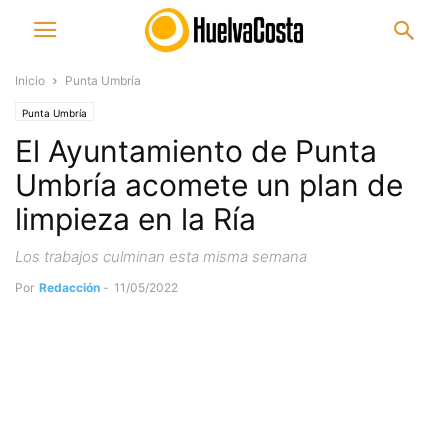
Inicio
Punta Umbría
Punta Umbría
El Ayuntamiento de Punta
Umbría acomete un plan de
limpieza en la Ría
Los trabajos culminan esta misma semana
Por
Redacción
-
11/05/2022