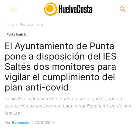
Inicio
Punta Umbría
Punta Umbría
El Ayuntamiento de Punta
pone a disposición del IES
Saltés dos monitores para
vigilar el cumplimiento del
plan anti-covid
La alcaldesa destaca este nuevo recurso que se pone a
disposición de los jóvenes “para tranquilidad también de sus
familias”
Por
Redacción
-
23/10/2020