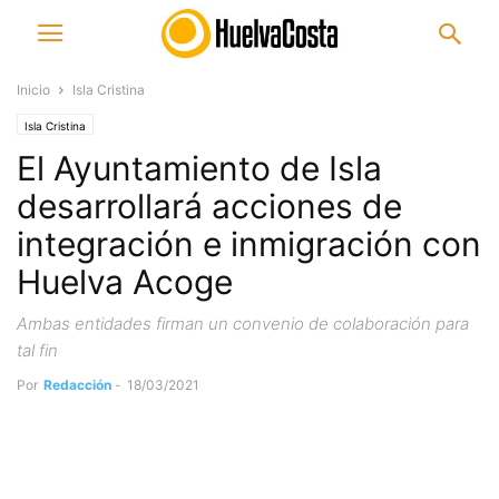
Inicio
Isla Cristina
Isla Cristina
El Ayuntamiento de Isla
desarrollará acciones de
integración e inmigración con
Huelva Acoge
Ambas entidades firman un convenio de colaboración para
tal fin
Por
Redacción
-
18/03/2021