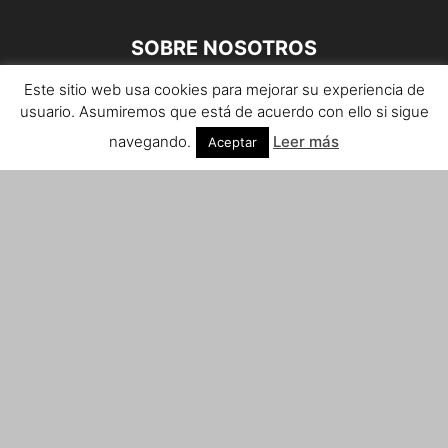
SOBRE NOSOTROS
Este sitio web usa cookies para mejorar su experiencia de
Teléfono de contacto: 959 807 059
usuario. Asumiremos que está de acuerdo con ello si sigue
¡Anúnciate!
navegando.
Leer más
Aceptar
Envíanos tus notas de prensa a:
prensa@huelvacosta.com
Contáctenos:
info@huelvacosta.com
SÍGUENOS
© HuelvaCosta