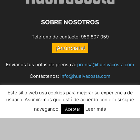
SOBRE NOSOTROS
Teléfono de contacto: 959 807 059
¡Anúnciate!
Envíanos tus notas de prensa a:
prensa@huelvacosta.com
Contáctenos:
info@huelvacosta.com
Este sitio web usa cookies para mejorar su experiencia de
SÍGUENOS
usuario. Asumiremos que está de acuerdo con ello si sigue
navegando.
Leer más
Aceptar