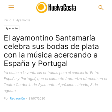
Inicio
Ayamonte
Ayamonte
El ayamontino Santamaría
celebra sus bodas de plata
con la música acercando a
España y Portugal
Ya están a la venta las entradas para el concierto ‘Entre
España y Portugal’, que el cantante fronterizo ofrecerá en el
Teatro Cardenio de Ayamonte el próximo sábado, 8 de
agosto
Por
Redacción
-
31/07/2020