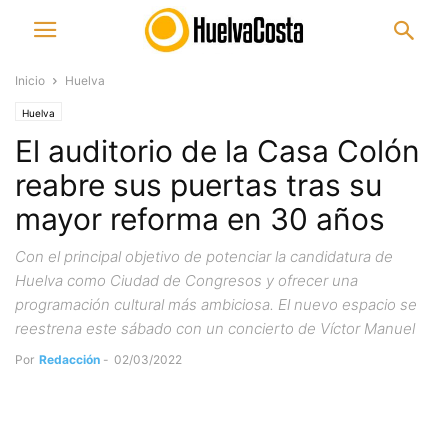
Inicio
Huelva
Huelva
El auditorio de la Casa Colón
reabre sus puertas tras su
mayor reforma en 30 años
Con el principal objetivo de potenciar la candidatura de
Huelva como Ciudad de Congresos y ofrecer una
programación cultural más ambiciosa. El nuevo espacio se
reestrena este sábado con un concierto de Víctor Manuel
Por
Redacción
-
02/03/2022