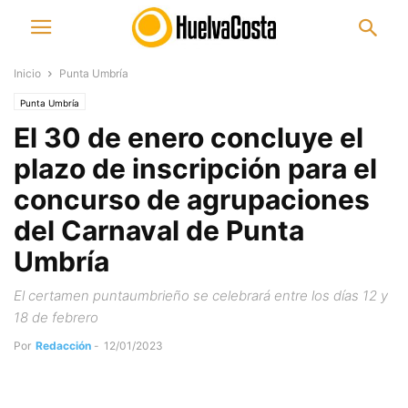
Inicio
Punta Umbría
Punta Umbría
El 30 de enero concluye el
plazo de inscripción para el
concurso de agrupaciones
del Carnaval de Punta
Umbría
El certamen puntaumbrieño se celebrará entre los días 12 y
18 de febrero
Por
Redacción
-
12/01/2023