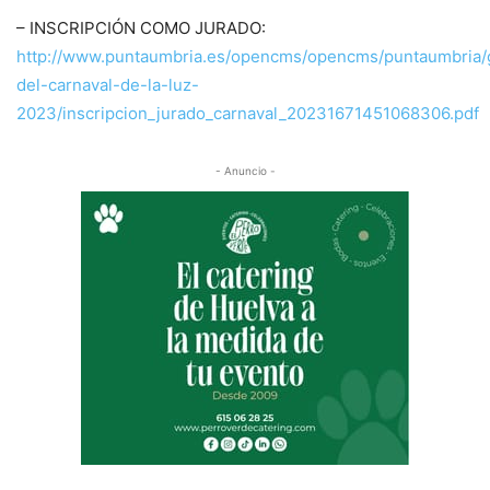
– INSCRIPCIÓN COMO JURADO:
http://www.puntaumbria.es/opencms/opencms/puntaumbria/g
del-carnaval-de-la-luz-
2023/inscripcion_jurado_carnaval_20231671451068306.pdf
- Anuncio -