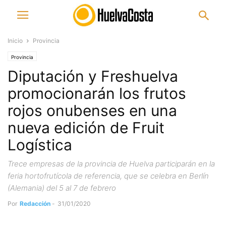
Inicio
Provincia
Provincia
Diputación y Freshuelva
promocionarán los frutos
rojos onubenses en una
nueva edición de Fruit
Logística
Trece empresas de la provincia de Huelva participarán en la
feria hortofrutícola de referencia, que se celebra en Berlín
(Alemania) del 5 al 7 de febrero
Por
Redacción
-
31/01/2020