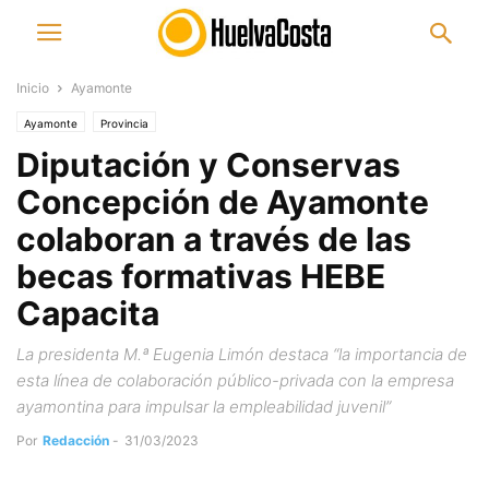
Inicio
Ayamonte
Ayamonte
Provincia
Diputación y Conservas
Concepción de Ayamonte
colaboran a través de las
becas formativas HEBE
Capacita
La presidenta M.ª Eugenia Limón destaca “la importancia de
esta línea de colaboración público-privada con la empresa
ayamontina para impulsar la empleabilidad juvenil”
Por
Redacción
-
31/03/2023