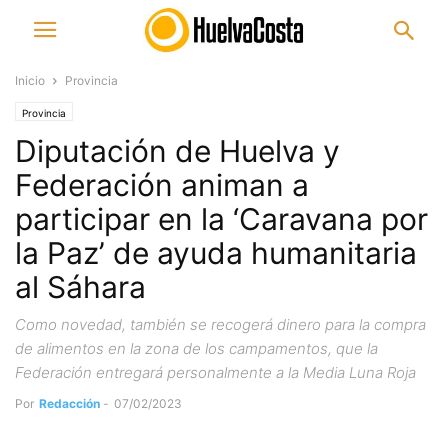
Inicio
Provincia
Provincia
Diputación de Huelva y
Federación animan a
participar en la ‘Caravana por
la Paz’ de ayuda humanitaria
al Sáhara
Como novedad, también se recogerá dinero para la compra
de alimentos en la zona de los campamentos, que la
Federación entregará personalmente a la Media Luna Roja
Por
Redacción
-
07/02/2023