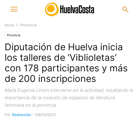
Inicio
Provincia
Provincia
Diputación de Huelva inicia
los talleres de ‘Viblioletas’
con 178 participantes y más
de 200 inscripciones
María Eugenia Limón interviene en la actividad, resaltando la
importancia de la creación de espacios de literatura
feminista en la provincia
Por
Redacción
-
08/04/2021