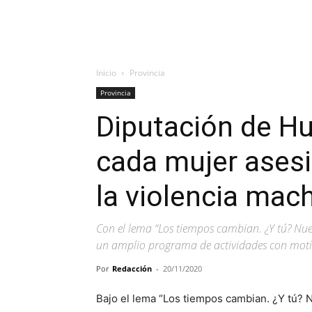
Inicio
Provincia
Provincia
Diputación de Hu
cada mujer ases
la violencia mac
Con el lema “Los tiempos cambian. ¿Y tú? Nue
un amplio programa de actividades con moti
Por
Redacción
-
20/11/2020
Bajo el lema “Los tiempos cambian. ¿Y tú? N