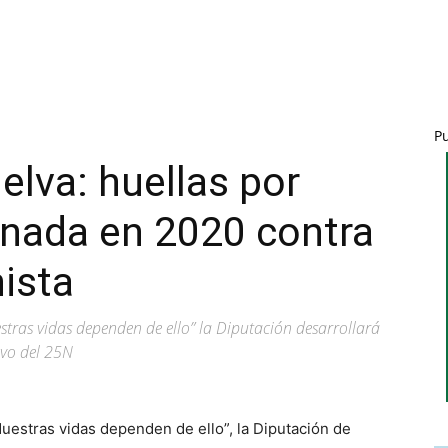
P
elva: huellas por
inada en 2020 contra
hista
stras vidas dependen de ello” la Diputación desarrollará
vo del 25N
uestras vidas dependen de ello”, la Diputación de