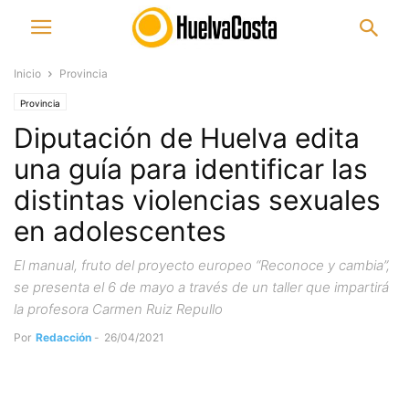
Inicio
Provincia
Provincia
Diputación de Huelva edita
una guía para identificar las
distintas violencias sexuales
en adolescentes
El manual, fruto del proyecto europeo “Reconoce y cambia”,
se presenta el 6 de mayo a través de un taller que impartirá
la profesora Carmen Ruiz Repullo
Por
Redacción
-
26/04/2021