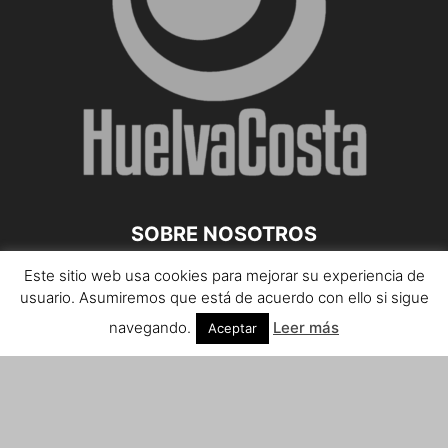
SOBRE NOSOTROS
Este sitio web usa cookies para mejorar su experiencia de
Teléfono de contacto: 959 807 059
usuario. Asumiremos que está de acuerdo con ello si sigue
¡Anúnciate!
navegando.
Leer más
Aceptar
Envíanos tus notas de prensa a:
prensa@huelvacosta.com
Contáctenos:
info@huelvacosta.com