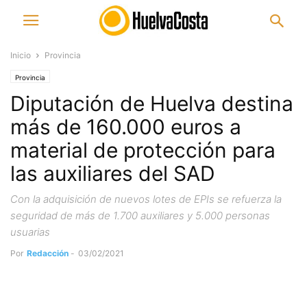
Inicio
Provincia
Provincia
Diputación de Huelva destina
más de 160.000 euros a
material de protección para
las auxiliares del SAD
Con la adquisición de nuevos lotes de EPIs se refuerza la
seguridad de más de 1.700 auxiliares y 5.000 personas
usuarias
Por
Redacción
-
03/02/2021