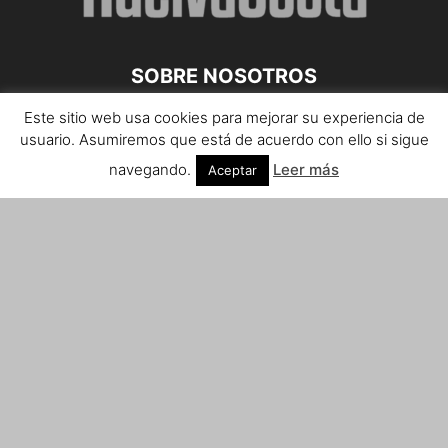
SOBRE NOSOTROS
Este sitio web usa cookies para mejorar su experiencia de
Teléfono de contacto: 959 807 059
usuario. Asumiremos que está de acuerdo con ello si sigue
¡Anúnciate!
navegando.
Leer más
Aceptar
Envíanos tus notas de prensa a:
prensa@huelvacosta.com
Contáctenos:
info@huelvacosta.com
SÍGUENOS