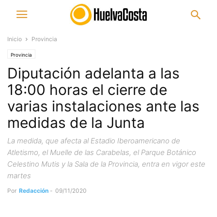
Inicio
Provincia
Provincia
Diputación adelanta a las
18:00 horas el cierre de
varias instalaciones ante las
medidas de la Junta
La medida, que afecta al Estadio Iberoamericano de
Atletismo, el Muelle de las Carabelas, el Parque Botánico
Celestino Mutis y la Sala de la Provincia, entra en vigor este
martes
Por
Redacción
-
09/11/2020