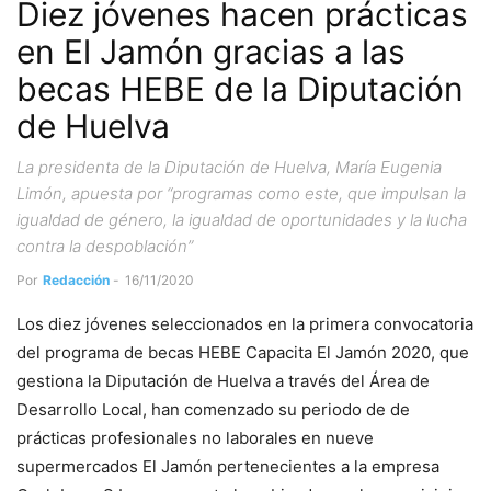
Diez jóvenes hacen prácticas
en El Jamón gracias a las
becas HEBE de la Diputación
de Huelva
La presidenta de la Diputación de Huelva, María Eugenia
Limón, apuesta por “programas como este, que impulsan la
igualdad de género, la igualdad de oportunidades y la lucha
contra la despoblación”
Por
Redacción
-
16/11/2020
Los diez jóvenes seleccionados en la primera convocatoria
del programa de becas HEBE Capacita El Jamón 2020, que
gestiona la Diputación de Huelva a través del Área de
Desarrollo Local, han comenzado su periodo de de
prácticas profesionales no laborales en nueve
supermercados El Jamón pertenecientes a la empresa