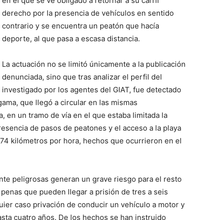
en el que se ve obligado a retornar a su carril
derecho por la presencia de vehículos en sentido
contrario y se encuentra un peatón que hacía
deporte, al que pasa a escasa distancia.
La actuación no se limitó únicamente a la publicación
denunciada, sino que tras analizar el perfil del
investigado por los agentes del GIAT, fue detectado
 gama, que llegó a circular en las mismas
na, en un tramo de vía en el que estaba limitada la
presencia de pasos de peatones y el acceso a la playa
174 kilómetros por hora, hechos que ocurrieron en el
te peligrosas generan un grave riesgo para el resto
a penas que pueden llegar a prisión de tres a seis
uier caso privación de conducir un vehículo a motor y
sta cuatro años. De los hechos se han instruido