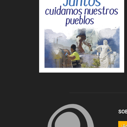
SO
¡A