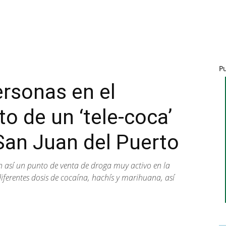
P
rsonas en el
 de un ‘tele-coca’
San Juan del Puerto
lan así un punto de venta de droga muy activo en la
iferentes dosis de cocaína, hachís y marihuana, así