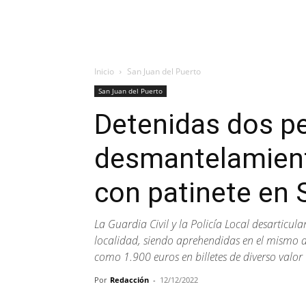
Inicio
San Juan del Puerto
San Juan del Puerto
Detenidas dos pe
desmantelamiento
con patinete en 
La Guardia Civil y la Policía Local desarticu
localidad, siendo aprehendidas en el mismo d
como 1.900 euros en billetes de diverso valor
Por
Redacción
-
12/12/2022