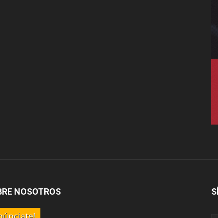
BRE NOSOTROS
S
núnciate!