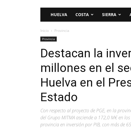
HUELVA
COSTA
SIERRA
Inicio
Provincia
Provincia
Destacan la inver
millones en el se
Huelva en el Pre
Estado
Con respecto al proyecto de PGE, en la provinc
del Grupo MITMA asciende a 172,0 M€ en los P
provincia en inversión por PIB, con más de 