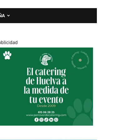
ÑA
ublicidad