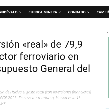
ANDÉVALO
CUENCA MINERA
CONDADO
CAMPI
P
sión «real» de 79,9
ctor ferroviario en
supuesto General del
ia de Huelva el gasto total (con inversiones financieras)
GE 2023. En el sector marítimo, Huelva es la 1ª
65M€