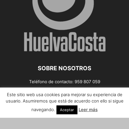
SOBRE NOSOTROS
Teléfono de contacto: 959 807 059
¡Anúnciate!
Este sitio web usa cookies para mejorar su experiencia de
usuario. Asumiremos que está de acuerdo con ello si sigue
Envíanos tus notas de prensa a:
prensa@huelvacosta.com
navegando.
Leer más
Aceptar
Contáctenos:
info@huelvacosta.com