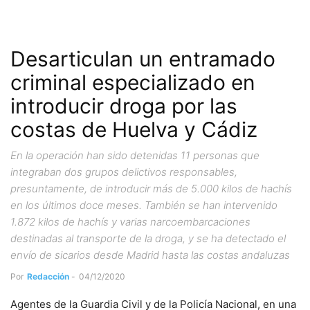
Desarticulan un entramado
criminal especializado en
introducir droga por las
costas de Huelva y Cádiz
En la operación han sido detenidas 11 personas que
integraban dos grupos delictivos responsables,
presuntamente, de introducir más de 5.000 kilos de hachís
en los últimos doce meses. También se han intervenido
1.872 kilos de hachís y varias narcoembarcaciones
destinadas al transporte de la droga, y se ha detectado el
envío de sicarios desde Madrid hasta las costas andaluzas
Por
Redacción
-
04/12/2020
Agentes de la Guardia Civil y de la Policía Nacional, en una