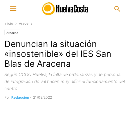
Inicio
Aracena
Aracena
Denuncian la situación
«insostenible» del IES San
Blas de Aracena
Según CCOO Huelva, la falta de ordenanzas y de personal
de integración docial hacen muy difícil el funcionamiento del
centro
Por
Redacción
-
21/09/2022