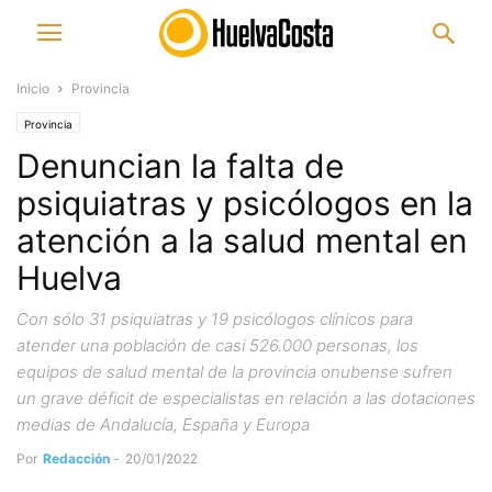
Inicio
Provincia
Provincia
Denuncian la falta de
psiquiatras y psicólogos en la
atención a la salud mental en
Huelva
Con sólo 31 psiquiatras y 19 psicólogos clínicos para
atender una población de casi 526.000 personas, los
equipos de salud mental de la provincia onubense sufren
un grave déficit de especialistas en relación a las dotaciones
medias de Andalucía, España y Europa
Por
Redacción
-
20/01/2022