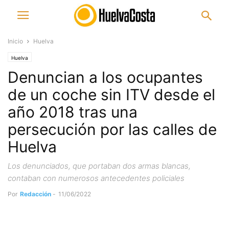
Inicio
Huelva
Huelva
Denuncian a los ocupantes
de un coche sin ITV desde el
año 2018 tras una
persecución por las calles de
Huelva
Los denunciados, que portaban dos armas blancas,
contaban con numerosos antecedentes policiales
Por
Redacción
-
11/06/2022