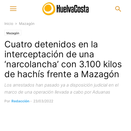
Inicio
Mazagón
Mazagón
Cuatro detenidos en la
interceptación de una
‘narcolancha’ con 3.100 kilos
de hachís frente a Mazagón
Los arrestados han pasado ya a disposición judicial en el
marco de una operación llevada a cabo por Aduanas
Por
Redacción
-
23/03/2022