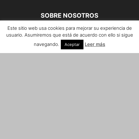
SOBRE NOSOTROS
Este sitio web usa cookies para mejorar su experiencia de
Teléfono de contacto: 959 807 059
usuario. Asumiremos que está de acuerdo con ello si sigue
¡Anúnciate!
navegando.
Leer más
Aceptar
Envíanos tus notas de prensa a:
prensa@huelvacosta.com
Contáctenos:
info@huelvacosta.com
SÍGUENOS
© HuelvaCosta