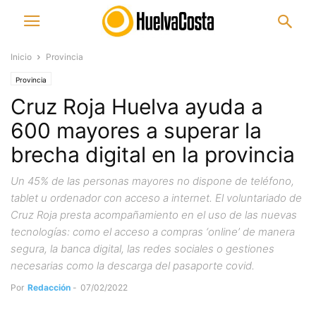
Inicio
Provincia
Provincia
Cruz Roja Huelva ayuda a
600 mayores a superar la
brecha digital en la provincia
Un 45% de las personas mayores no dispone de teléfono,
tablet u ordenador con acceso a internet. El voluntariado de
Cruz Roja presta acompañamiento en el uso de las nuevas
tecnologías: como el acceso a compras ‘online’ de manera
segura, la banca digital, las redes sociales o gestiones
necesarias como la descarga del pasaporte covid.
Por
Redacción
-
07/02/2022