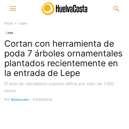
Inicio
Lepe
Lepe
Cortan con herramienta de
poda 7 árboles ornamentales
plantados recientemente en
la entrada de Lepe
El acto de vandalismo supone daños por valor de 1.000
euros
Por
Redacción
-
03/06/2022