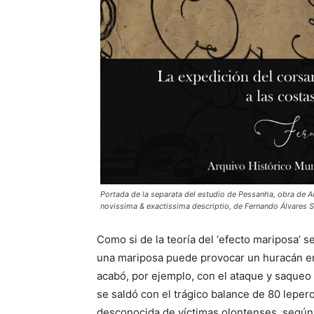
Portada de la separata del estudio de Pessanha, obra de Ad
novissima & exactissima descriptio, de Fernando Álvares Se
Como si de la teoría del ‘efecto mariposa’ se
una mariposa puede provocar un huracán en o
acabó, por ejemplo, con el ataque y saqueo
se saldó con el trágico balance de 80 lepero
desconocida de víctimas olontenses, según 