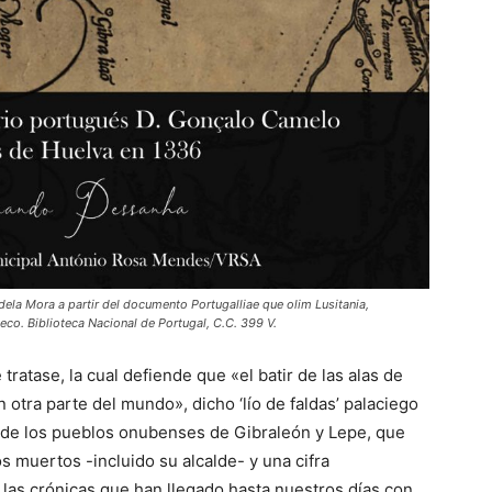
ela Mora a partir del documento Portugalliae que olim Lusitania,
co. Biblioteca Nacional de Portugal, C.C. 399 V.
 tratase, la cual defiende que «el batir de las alas de
tra parte del mundo», dicho ‘lío de faldas’ palaciego
 de los pueblos onubenses de Gibraleón y Lepe, que
s muertos -incluido su alcalde- y una cifra
las crónicas que han llegado hasta nuestros días con