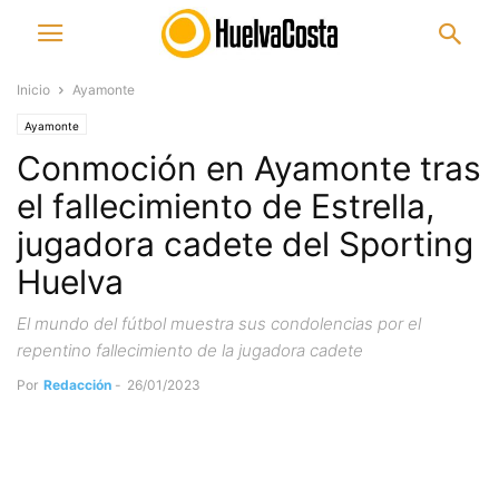
Inicio
Ayamonte
Ayamonte
Conmoción en Ayamonte tras
el fallecimiento de Estrella,
jugadora cadete del Sporting
Huelva
El mundo del fútbol muestra sus condolencias por el
repentino fallecimiento de la jugadora cadete
Por
Redacción
-
26/01/2023