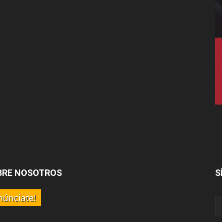
BRE NOSOTROS
S
núnciate!