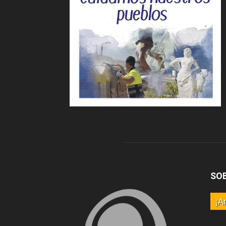
SO
¡A