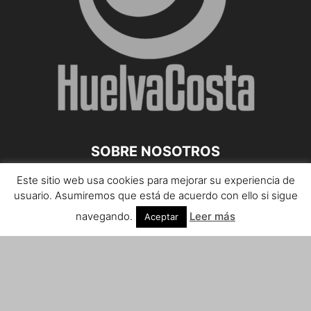
SOBRE NOSOTROS
Este sitio web usa cookies para mejorar su experiencia de
Teléfono de contacto: 959 807 059
usuario. Asumiremos que está de acuerdo con ello si sigue
¡Anúnciate!
navegando.
Leer más
Aceptar
Envíanos tus notas de prensa a:
prensa@huelvacosta.com
Contáctenos:
info@huelvacosta.com