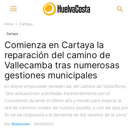
Inicio
Cartaya
Cartaya
Comienza en Cartaya la
reparación del camino de
Vallecamba tras numerosas
gestiones municipales
En breve empezarán también las del camino de Valdeflores,
“dos actuaciones solicitadas insistentemente por el
Consistorio durante el último año y medio para mejorar la
red de caminos rurales de nuestro pueblo, y con las que por
fin se da respuesta a la demanda de los vecinos de la zona”
Por
Redacción
-
04/10/2022